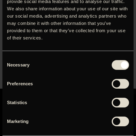
Bo Lidegaard indleder filmen om den forbudte kærlighed i
provide social media features and to analyse our traffic.
KZ-lejren
We also share information about your use of our site with
our social media, advertising and analytics partners who
‘
Nelly & Nadine
‘ var et af slagnumrene på CPH:DOX – nu får
may combine it with other information that you’ve
den mangfold prisbelønnede film dansk premiere (3.
provided to them or that they’ve collected from your use
november).
of their services.
Vi afslutter efterårsferien med forpremiere, hvor historiker
(mm.) Bo Lidegaard vil indlede visningen, der rundes af
med live opera med Kristine Becker Lund!
Consent
Necessary
Selection
Det er søndag den 23. oktober kl. 19. Forsalget er startet.
Læs mere og køb billet
her
.
Preferences
Statistics
Marketing
GRAND TEATRET