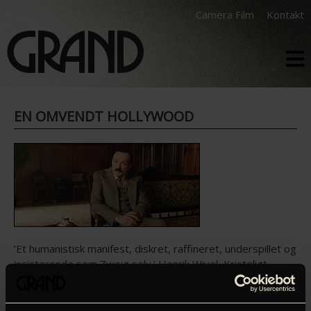
Camera Film
Kontakt
EN OMVENDT HOLLYWOOD
’Et humanistisk manifest, diskret, raffineret, underspillet og
insisterende som Zweig selv.’ Henrik Wivel, Kristeligt
Dagblad (6 stjerner) ’Tysk film laver en omvendt
Hollywood og gør det med bravour.’ Per Juul Carlsen, DR
Filmland (5 stjerner) ’Maria Schraders fremragende film er