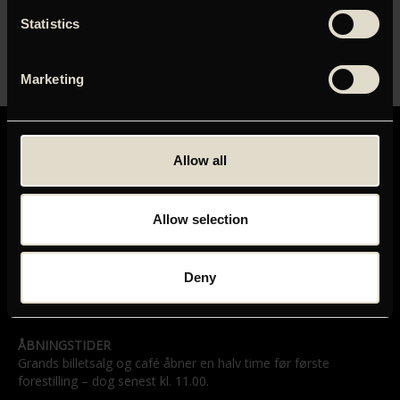
‘Et cinematografisk lille mesterværk.’ Uffe Stormgaard,
Statistics
Kulturkapellet
Læs mere, se trailer og køb billetter
her
.
Marketing
Allow all
Allow selection
GRAND TEATRET
Mikkel Bryggers Gade 8
1460 København K
Deny
Telefon: 33 15 16 11
Tog, bus og bil
ÅBNINGSTIDER
Grands billetsalg og café åbner en halv time før første
forestilling – dog senest kl. 11.00.