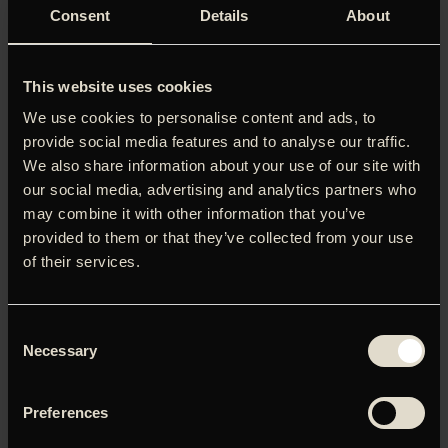
Consent
Details
About
et formmæssigt smukt tænkt, stolt
’Et humanistisk manifest, diskret, raffineret, underspillet og
insisterende som Zweig selv.’ Henrik Wivel, Kristeligt
This website uses cookies
Dagblad (6 stjerner)
We use cookies to personalise content and ads, to
’Tysk film laver en omvendt Hollywood og gør det med
provide social media features and to analyse our traffic.
bravour.’ Per Juul Carlsen, DR Filmland (5 stjerner)
We also share information about your use of our site with
our social media, advertising and analytics partners who
’Maria Schraders fremragende film er et formmæssigt
may combine it with other information that you’ve
smukt tænkt, stolt alvorsfuld og stilistisk fornemt
provided to them or that they’ve collected from your use
realiseret værk.’ Ralf Christensen, Information
of their services.
’Det bevæger. Måske fordi det minder om noget i vores
tid. Eller simpelthen bare fordi det er godt skuespil i en
god film.” Jeppe Krogsgaard Christensen, Berlingske (4
Consent
stjerner)
Necessary
Selection
‘Stilsikker instruktion af Maria Schrader, der skaber en
dvælende poetisk realisme.’ Daniel Skov Madsen,
Preferences
CinemaZone