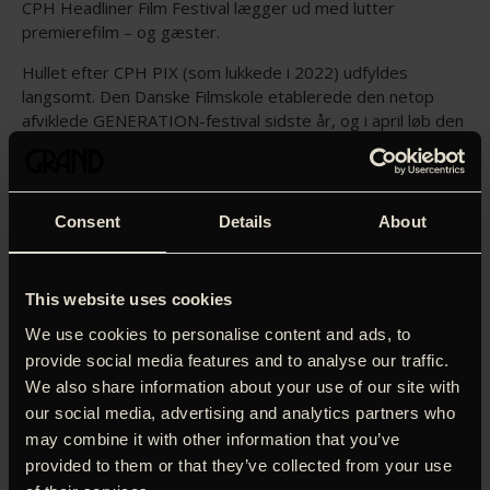
CPH Headliner Film Festival lægger ud med lutter
premierefilm – og gæster.
Hullet efter CPH PIX (som lukkede i 2022) udfyldes
langsomt. Den Danske Filmskole etablerede den netop
afviklede GENERATION-festival sidste år, og i april løb den
første OFF Spring-festival af stablen i Odense.
Nu kommer turen til CPH Headliner Film Festival, der kører
fra 17. – 24. juli i Grand – med fokus på spillefilm og
Consent
Details
About
kortfilm.
Blandt programmets i alt ni spillefilm finder man et par
forpremierer, inklusive Ari Asters ‘Eddington’ og Jonathan
This website uses cookies
Millets ’Ghost Trail’. Åbningsfilmen ‘Mother’s Baby’ var med
We use cookies to personalise content and ads, to
i hovedprogrammet på Berlin-festivalen og har Claes Bang
provide social media features and to analyse our traffic.
på rollelisten. Festivalens tre kortfilmprogrammer
We also share information about your use of our site with
omfatter 13 titler, inklusive ‘I’m Not a Robot’, der tog
our social media, advertising and analytics partners who
Oscar tidligere på året.
may combine it with other information that you’ve
Det fulde program (inklusive billetlinks) er her:
provided to them or that they’ve collected from your use