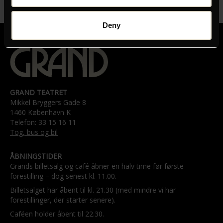
24. juli kl. 19.00:
No Dogs Allowed
(lukkefilm) / Steve Bache
Deny
GRAND TEATRET
Mikkel Bryggers Gade 8
1460 København K
Telefon: 33 15 16 11
Tog, bus og bil
ÅBNINGSTIDER
Grands billetsalg og café åbner en halv time før første
forestilling – dog senest kl. 11.00.
Billetsalget har åbent til kl. 21.30 (med mindre vi har
forestillinger, der starter senere).
Caféen holder åbent til 22.30.